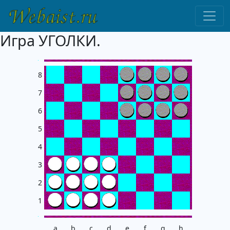
Игра УГОЛКИ.
8
7
6
5
4
3
2
1
a
b
c
d
e
f
g
h