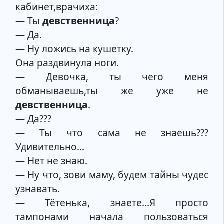
кабинет,врачиха:
— Ты
девственница
?
— Да.
— Ну ложись на кушетку.
Она раздвинула ноги.
— Девочка, ты чего меня
обманываешь,ты же уже не
девственница
.
— Да???
— Ты что сама не знаешь???
Удивительно...
— Нет не знаю.
— Ну что, зови маму, будем тайны чудес
узнавать.
— Тётенька, знаете...Я просто
тампонами начала пользоваться